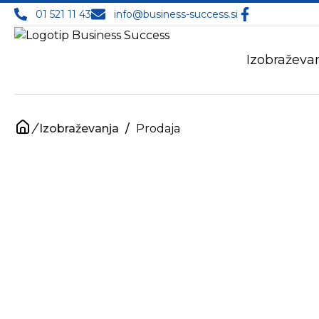
01 521 11 43
info@business-success.si
Izobraževa
/
Izobraževanja
/
Prodaja