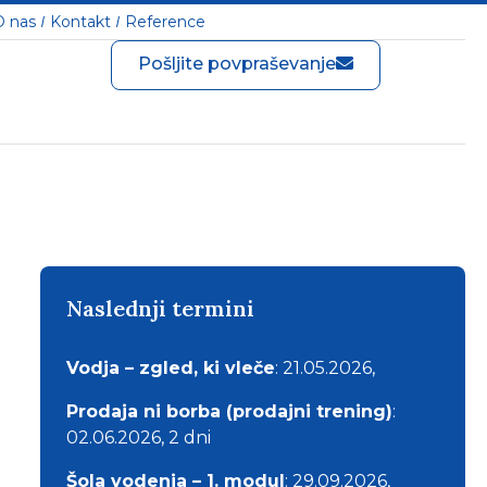
O nas
Kontakt
Reference
Pošljite povpraševanje
Naslednji termini
Vodja – zgled, ki vleče
: 21.05.2026,
Prodaja ni borba (prodajni trening)
:
02.06.2026, 2 dni
Šola vodenja – 1. modul
: 29.09.2026,