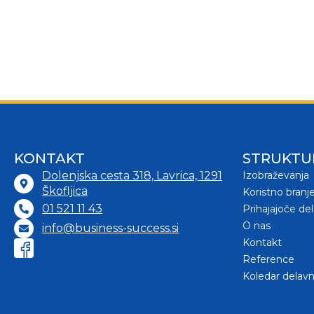
KONTAKT
STRUKTU
Dolenjska cesta 318, Lavrica, 1291
Izobraževanja
Škofljica
Koristno branj
01 521 11 43
Prihajajoče de
O nas
info@business-success.si
Kontakt
Reference
Koledar delavn