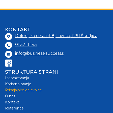
KONTAKT
Dolenjska cesta 318, Lavrica, 1291 Škofljica
01 521 11 43
info@business-success.si
STRUKTURA STRANI
Izobraževanja
Koristno branje
Prihajajoče delavnice
O nas
Kontakt
Reference