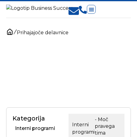
Koristno branje
Prihajajoče delavnice
/
Prihajajoče delavnice
Kategorija
- Moč
Interni
pravega
Interni programi
programi
tima