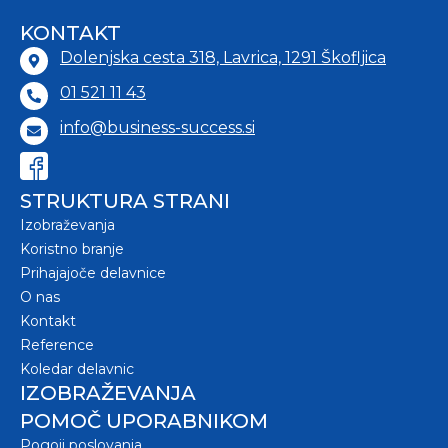
KONTAKT
Dolenjska cesta 318, Lavrica, 1291 Škofljica
01 521 11 43
info@business-success.si
STRUKTURA STRANI
Izobraževanja
Koristno branje
Prihajajoče delavnice
O nas
Kontakt
Reference
Koledar delavnic
IZOBRAŽEVANJA
POMOČ UPORABNIKOM
Pogoji poslovanja